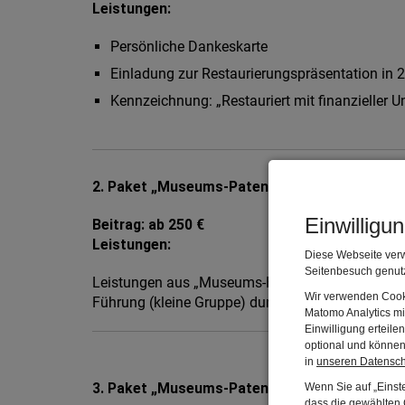
Leistungen:
Persönliche Dankeskarte
Einladung zur Restaurierungspräsentation in 
Kennzeichnung: „Restauriert mit finanzieller
2. Paket „Museums-Patenschaft Bronze“
Einwilligu
Beitrag: ab 250 €
Leistungen:
Diese Webseite verw
Seitenbesuch genutz
Leistungen aus „Museums-Freund:in“
Wir verwenden Cooki
Führung (kleine Gruppe) durch die Barock-Ausste
Matomo Analytics mi
Einwilligung erteil
optional und können 
in
unseren Datensc
3. Paket „Museums-Patenschaft Silber“
Wenn Sie auf „Einste
dass die gewählten C