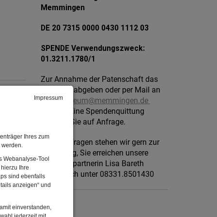
Memmingen
DE 20 7315 0000 0430 1112 03
SPENDE Verwendungszweck:
01.3211.1780/1
Zur Annahme der Patenschaft das
Formular abgeben oder per Mail an
Impressum
stadtmuseum@memmingen.de
senden. Eine Spendenquittung
erhalten Sie auf Anfrage.
enträger Ihres zum
Für Rückfragen stehen wir gern zur
t werden.
Verfügung, Sie erreichen unsere
Das Webanalyse-Tool
Ansprechpartnerin Lisa Bareth
hierzu Ihre
telefonisch unter 08331.8501430
ps sind ebenfalls
tails anzeigen“ und
damit einverstanden,
wahl jederzeit mit