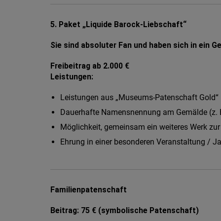
Datenschutzmodus. D
Website speichert, 
5. Paket „Liquide Barock-Liebschaft“
Eingebundene
Sie sind absoluter Fan und haben sich in ein G
Optional sind exter
sein oder auch Anw
Freibeitrag ab 2.000 €
Leistungen:
Leistungen aus „Museums-Patenschaft Gold“
Dauerhafte Namensnennung am Gemälde (z. B. 
Möglichkeit, gemeinsam ein weiteres Werk zu
Ehrung in einer besonderen Veranstaltung / Ja
Familienpatenschaft
Beitrag: 75 € (symbolische Patenschaft)