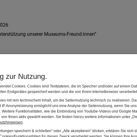
2026
 Unterstützung unserer Museums-Freund:innen“
ng zur Nutzung.
endet Cookies. Cookies sind Textdateien, die im Speicher und/oder auf einem Dat
ten Endgerätes gespeichert werden und die von Ihrem Internetbrowser verarbeite
es mit rein technischem Inhalt, um die Seitennutzung technisch zu realisieren. 
llung
t IP Anonymisierung ermöglicht uns eine Analyse der Seitennutzung, wenn Sie uns 
en. Weitere Funktionalitäten, wie die Einbindung von Youtube-Videos und Google Ma
von Ihnen aktiv gewählt werden. Sie finden hierzu weitere Informationen unter „De
hutzhinweisen
.
llungen speichern & schließen“ oder „Alle akzeptieren“ klicken, erklären Sie sich 
ookies/Funktionalitäten für diesen Zweck verarbeitet werden. Sie können Ihre Aus