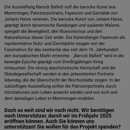
Diese Website nutzt Matomo Analytics für die Auswertung der
Die Ausstellung Barock Ballett soll die barocke Kunst aus
Seitenaufrufe als Statistik. Die hierdurch gespeicherten Daten werden
ausschließlich auf unseren eigenen Servern gespeichert. Eine
Memmingen, Patrizierportraits, Fayencen und Gemälde von
Übertragung an Dritte erfolgt nicht. Wir verwenden die Funktion
Johann Heiss vereinen. Die barocke Kunst von Johann Heiss,
AnonymizeIP zur Anonymisierung Ihrer IP-Adresse, so dass diese gekürzt
geprägt durch dynamische Rundungen und opulente Malerei,
wird und nicht mehr Ihrem Besuch auf unserer Internetseite zugeordnet
spiegelt die Bewegtheit, den Illusionismus und den
werden kann.
Naturalismus dieser Zeit wider. Die Künersberger Fayencen als
repräsentative Nutz- und Zierobjekte zeugen von der
YouTube / Vimeo
Faszination für das exotische das seit dem 16. Jahrhundert
Videos werden über die Plattformen YouTube oder Vimeo eingebunden.
den europäischen Markt erreichte. „Barock Ballett“ wird in die
Wir nutzen YouTube im erweiterten Datenschutzmodus. Dieser Modus
bewegte Epoche geprägt vom Dreißigjährigen Krieg
bewirkt laut YouTube, dass YouTube keine Informationen über die
eintauchen. Die streng absolutistische Herrschaft und die
Besucher auf dieser Website speichert, bevor diese sich das Video
Ständegesellschaft werden in den präsentierten Portraits
ansehen.
lebendig, die die Oberschicht der Reichsstädte zeigen. In der
Eingebundene Inhalte
zukünftigen Ausstellung sollen die Patrizierportraits durch
Hörstationen zum Leben erweckt werden und von sich und
Optional sind externe Inhalte auf den Seiten dieser Website
dem damaligen Leben in Memmingen erzählen.
eingebunden. Das können Kartendienste wie z.B. Google Maps sein
oder auch Anwendungen einer externen Website.
Doch so weit sind wir noch nicht. Wir benötigen
noch Unterstützer, damit wir im Frühjahr 2025
eröffnen können. Auch Sie können uns
unterstützen! Sie wollen für das Projekt spenden?