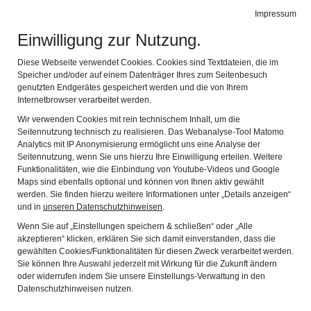
Impressum
Stadtmuseum Memmingen
Naviga
Einwilligung zur Nutzung.
Diese Webseite verwendet Cookies. Cookies sind Textdateien, die im
Speicher und/oder auf einem Datenträger Ihres zum Seitenbesuch
genutzten Endgerätes gespeichert werden und die von Ihrem
Internetbrowser verarbeitet werden.
Wir verwenden Cookies mit rein technischem Inhalt, um die
Seitennutzung technisch zu realisieren. Das Webanalyse-Tool Matomo
Analytics mit IP Anonymisierung ermöglicht uns eine Analyse der
Seitennutzung, wenn Sie uns hierzu Ihre Einwilligung erteilen. Weitere
Funktionalitäten, wie die Einbindung von Youtube-Videos und Google
Maps sind ebenfalls optional und können von Ihnen aktiv gewählt
werden. Sie finden hierzu weitere Informationen unter „Details anzeigen“
und in
unseren Datenschutzhinweisen
.
Barock Baustelle
Wenn Sie auf „Einstellungen speichern & schließen“ oder „Alle
akzeptieren“ klicken, erklären Sie sich damit einverstanden, dass die
gewählten Cookies/Funktionalitäten für diesen Zweck verarbeitet werden.
Sie können Ihre Auswahl jederzeit mit Wirkung für die Zukunft ändern
oder widerrufen indem Sie unsere Einstellungs-Verwaltung in den
Barocke Kunst und Harfenklänge –Ein zauberhafter
Datenschutzhinweisen nutzen.
Sommerabend im Museum