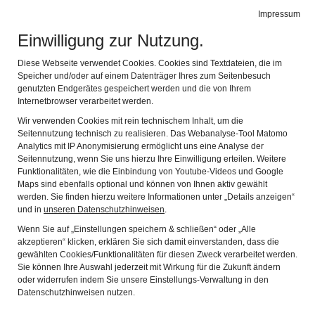
Impressum
Stadtmuseum Memmingen
Naviga
Einwilligung zur Nutzung.
Diese Webseite verwendet Cookies. Cookies sind Textdateien, die im
Speicher und/oder auf einem Datenträger Ihres zum Seitenbesuch
genutzten Endgerätes gespeichert werden und die von Ihrem
Internetbrowser verarbeitet werden.
Wir verwenden Cookies mit rein technischem Inhalt, um die
Seitennutzung technisch zu realisieren. Das Webanalyse-Tool Matomo
Analytics mit IP Anonymisierung ermöglicht uns eine Analyse der
Seitennutzung, wenn Sie uns hierzu Ihre Einwilligung erteilen. Weitere
Funktionalitäten, wie die Einbindung von Youtube-Videos und Google
Barock Ballett: Barock in Memmingen
Maps sind ebenfalls optional und können von Ihnen aktiv gewählt
werden. Sie finden hierzu weitere Informationen unter „Details anzeigen“
und in
unseren Datenschutzhinweisen
.
Einführung
Wenn Sie auf „Einstellungen speichern & schließen“ oder „Alle
akzeptieren“ klicken, erklären Sie sich damit einverstanden, dass die
Die Ausstellung Barock Ballett vereint barocke Kunst aus
gewählten Cookies/Funktionalitäten für diesen Zweck verarbeitet werden.
Memmingen: Patrizierportraits, Fayencen und Gemälde von
Sie können Ihre Auswahl jederzeit mit Wirkung für die Zukunft ändern
Johann Heiss. Sie taucht in die bewegte Epoche geprägt vom
oder widerrufen indem Sie unsere Einstellungs-Verwaltung in den
Datenschutzhinweisen nutzen.
Dreißigjährigen Krieg ein. Die streng absolutistische
Herrschaft und die Ständegesellschaft werden in den