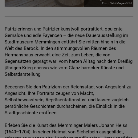
Diese Website nutzt Matomo Analytics für die Auswertung der
Foto: Gabi Meyer-Bühl
Seitenaufrufe als Statistik. Die hierdurch gespeicherten Daten werden
ausschließlich auf unseren eigenen Servern gespeichert. Eine
Übertragung an Dritte erfolgt nicht. Wir verwenden die Funktion
AnonymizeIP zur Anonymisierung Ihrer IP-Adresse, so dass diese gekürzt
Patrizierinnen und Patrizier kunstvoll portraitiert, opulente
wird und nicht mehr Ihrem Besuch auf unserer Internetseite zugeordnet
Gemälde und edle Fayencen – die neue Dauerausstellung im
werden kann.
Stadtmuseum Memmingen entführt Sie mitten hinein in die
YouTube / Vimeo
Welt des Barock. In den stimmungsvollen Räumen des
Hermansbaus erwacht eine Zeit zum Leben, die von
Videos werden über die Plattformen YouTube oder Vimeo eingebunden.
Gegensätzen geprägt war: vom harten Alltag nach dem Dreißig
Wir nutzen YouTube im erweiterten Datenschutzmodus. Dieser Modus
bewirkt laut YouTube, dass YouTube keine Informationen über die
jährigen Krieg ebenso wie vom Glanz barocker Künste und
Besucher auf dieser Website speichert, bevor diese sich das Video
Selbstdarstellung.
ansehen.
Begegnen Sie den Patriziern der Reichsstadt von Angesicht zu
Eingebundene Inhalte
Angesicht. Ihre Portraits zeugen von Macht,
Optional sind externe Inhalte auf den Seiten dieser Website
Selbstbewusstsein, Repräsentationslust und lassen zugleich
eingebunden. Das können Kartendienste wie z.B. Google Maps sein
persönliche Geschichten durchscheinen, die Einblick in die
oder auch Anwendungen einer externen Website.
Stadtgeschichte eröffnen.
Erleben Sie die Kunst des Memminger Malers Johann Heiss
(1640–1704). In seiner Heimat von Sichelbein ausgebildet,