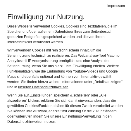
Impressum
Stadtmuseum Memmingen
Naviga
Einwilligung zur Nutzung.
Diese Webseite verwendet Cookies. Cookies sind Textdateien, die im
Speicher und/oder auf einem Datenträger Ihres zum Seitenbesuch
genutzten Endgerätes gespeichert werden und die von Ihrem
Internetbrowser verarbeitet werden.
Wir verwenden Cookies mit rein technischem Inhalt, um die
Seitennutzung technisch zu realisieren. Das Webanalyse-Tool Matomo
Analytics mit IP Anonymisierung ermöglicht uns eine Analyse der
Seitennutzung, wenn Sie uns hierzu Ihre Einwilligung erteilen. Weitere
Funktionalitäten, wie die Einbindung von Youtube-Videos und Google
Barock Ballett: Gemälde von Johann
Maps sind ebenfalls optional und können von Ihnen aktiv gewählt
Heiss
werden. Sie finden hierzu weitere Informationen unter „Details anzeigen“
und in
unseren Datenschutzhinweisen
.
Wenn Sie auf „Einstellungen speichern & schließen“ oder „Alle
Johann Heiss
akzeptieren“ klicken, erklären Sie sich damit einverstanden, dass die
gewählten Cookies/Funktionalitäten für diesen Zweck verarbeitet werden.
Sie können Ihre Auswahl jederzeit mit Wirkung für die Zukunft ändern
Der Barockkünstler und Hofmaler Johann Heiss (1640-1704)
oder widerrufen indem Sie unsere Einstellungs-Verwaltung in den
absolvierte seine Lehrjahre bei Johann Conrad Sichelbein und
Datenschutzhinweisen nutzen.
Johann Sichelbein. Von 1663-64 war er in Diensten des
württembergischen Herzogs Eberhard III. Ab etwa 1669/1670