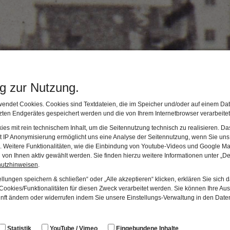
ng zur Nutzung.
endet Cookies. Cookies sind Textdateien, die im Speicher und/oder auf einem Dat
ten Endgerätes gespeichert werden und die von Ihrem Internetbrowser verarbeite
rberg
es mit rein technischem Inhalt, um die Seitennutzung technisch zu realisieren. 
t IP Anonymisierung ermöglicht uns eine Analyse der Seitennutzung, wenn Sie uns 
en. Weitere Funktionalitäten, wie die Einbindung von Youtube-Videos und Google Ma
von Ihnen aktiv gewählt werden. Sie finden hierzu weitere Informationen unter „De
hutzhinweisen
.
llungen speichern & schließen“ oder „Alle akzeptieren“ klicken, erklären Sie sich 
ookies/Funktionalitäten für diesen Zweck verarbeitet werden. Sie können Ihre Aus
unft ändern oder widerrufen indem Sie unsere Einstellungs-Verwaltung in den Dat
nagoge
 und äußerst akribisch vor. Was blieb, war Staub und eine Rech
Statistik
YouTube / Vimeo
Eingebundene Inhalte