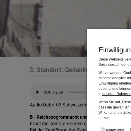
Einwilligu
Diese Webseite verw
Seitenbesuch genutz
3. Standort: Gedenkstätte Schweize
Wir verwenden Cooki
Matomo Analytics mi
Einwilligung erteil
optional und können 
in
unseren Datensc
Wenn Sie auf „Einste
Audio-Datei: 03 Schweizerberg B.mp3
dass die gewählten C
Wirkung für die Zuk
B · Reichspogromnacht und Zerstörung der Sy
nutzen.
Es ist die Ironie, die einem den Atem raubt
Bei der Zerstörung der Synagoge ging man brutal
Notwendig