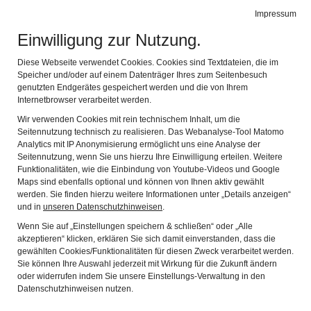
Impressum
Stadtmuseum Memmingen
Naviga
Einwilligung zur Nutzung.
Made in Japan
Diese Webseite verwendet Cookies. Cookies sind Textdateien, die im
Speicher und/oder auf einem Datenträger Ihres zum Seitenbesuch
genutzten Endgerätes gespeichert werden und die von Ihrem
Blechspielzeug der 50er bis 70er Jahre
Internetbrowser verarbeitet werden.
Wir verwenden Cookies mit rein technischem Inhalt, um die
Seitennutzung technisch zu realisieren. Das Webanalyse-Tool Matomo
Der Beginn des japanischen Spielzeugs liegt bereits im 19.
Analytics mit IP Anonymisierung ermöglicht uns eine Analyse der
Jahrhundert, die Tradition ist also nahezu ähnlich gewichtig
Seitennutzung, wenn Sie uns hierzu Ihre Einwilligung erteilen. Weitere
Funktionalitäten, wie die Einbindung von Youtube-Videos und Google
wie bei den europäischen Herstellern. Auch die Qualität des
Maps sind ebenfalls optional und können von Ihnen aktiv gewählt
frühen japanischen Blechspielzeugs reicht durchaus an die der
werden. Sie finden hierzu weitere Informationen unter „Details anzeigen“
deutschen Hersteller heran. Dem frühen Spielzeug ist zudem
und in
unseren Datenschutzhinweisen
.
seine Herkunft noch deutlich anzusehen. Das Lokalkolorit
Wenn Sie auf „Einstellungen speichern & schließen“ oder „Alle
lässt sich durch japanische und asiatische Gesichtszüge,
akzeptieren“ klicken, erklären Sie sich damit einverstanden, dass die
japanische Kleidung usw. auf den jeweiligen Exponaten
gewählten Cookies/Funktionalitäten für diesen Zweck verarbeitet werden.
nachweisen. Es ist davon auszugehen, dass solches japanisch
Sie können Ihre Auswahl jederzeit mit Wirkung für die Zukunft ändern
inspiriertes Spielzeug auch im Wesentlichen für den
oder widerrufen indem Sie unsere Einstellungs-Verwaltung in den
heimischen, den japanischen Markt bestimmt war.
Datenschutzhinweisen nutzen.